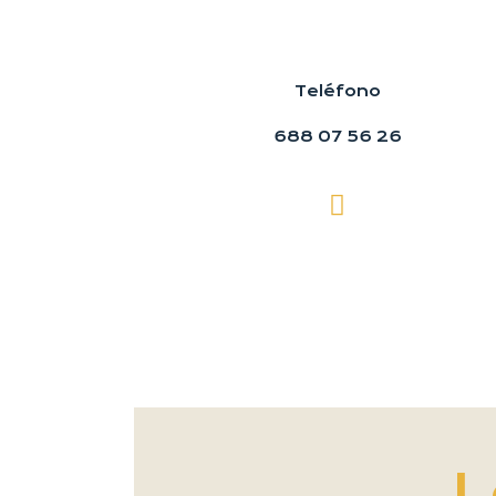
Teléfono
688 07 56 26
L