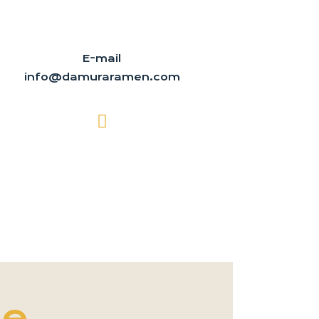
E-mail
info@damuraramen.com
ge